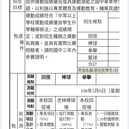
招生
提供運動成績優良或具運動潛能之國中畢業學生，
目標
額，以利施以專業體育及運動教育，輔導其適性發
運動成績符合『中等以上
招生種類
學校運動成績優良學生升
男
學輔導辦法』之成績規
甄選
田徑
定；或對招生種類之運動
條
18
有興趣，並具有實際比賽
棒球
件
經驗者，請附國中三年內
拳擊
參賽證明。
10
籃球
合計
外加名額
原住民學生
位、身
:
2
測驗
田徑
棒球
拳擊
種類
測驗
106
年
5
月
6
日（星期六）
時間
本校田
虎林棒球
本校田
測驗
地點
徑場
場
徑場
術
測驗
1.
專長項目
1.
投打測驗
:
1.
專長測
1.
一分鐘運球上籃
(
項目
70%
）
投打則一
驗
2.20
秒鐘側併步
(25
科
及計
2.
基本體能
（
40%
）
（
75%
）
3.
實戰測驗
:
全場比
測
甄