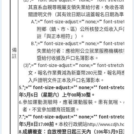
(2)
其直系血親尊親屬支領失業給付者，免收各項報名
關證明文件（其有效日期以涵蓋報名日期為準）：
";="" font-size-adjust:="" none;="" font-stretch
A.
附鄉（鎮、市、區）公所核發之低收入戶證明
註「與正本相符」）。
";="" font-size-adjust:="" none;="" font-stretch
B.
備
失業給付者：應檢附公立就業服務機構核發之
註
暨給付收據及戶口名簿影本。
";="" font-size-adjust:="" none;="" font-stret
(3)
女，報名作業費減為新臺幣
元整，報名時應檢
280
入戶證明文件正本及戶口名薄影本。
";="" font-size-adjust:="" none;="" font-stret
5.
年
5
月
6
日（星期六）上午
08
時
30
整。
參加運動測驗時，應著運動服裝。患有氣喘、心臟
6.
者，不宜參加體育班甄選。
";="" font-size-adjust:="" none;="" font-stret
7.
年
5
月
8
日
17:00
前。
本校行政網站
http://www.cdjh.hc.edu
成績複查：自放榜翌日起
三天內（
106
年
5
月
9
日至
5
8.