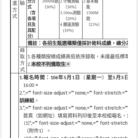
分方
2000M
跑
2.
守備測驗
2.
基本體
驗
選
式
（
30%
）
（
30%
）
能
方
（含
3.100m
測驗
1500M
式
各項
（
20%
）
跑
目及
4.
擲遠測驗
（
25%
）
其配
(10%)
分）
備註：各招生甄選種類僅採計術科成績，總分為
10
錄
取
各種類按總成績高低依序錄取，未達最低標準
1.
60
方
本校不列備取生。
2.
式
報名時間：
年
月
日
（
星期一
）
至
月
日
（
1.
106
5
1
5
3
。
16:00
";="" font-size-adjust:="" none;="" font-stretch:="
2.
訓練
組
。
";="" font-size-adjust:="" none;="" font-stretch:="" no
3.
首頁（如網址）填寫資料列印後至本校組報名，並繳
";="" font-size-adjust:="" none;="" font-stret
(1)
（附件
）。
1