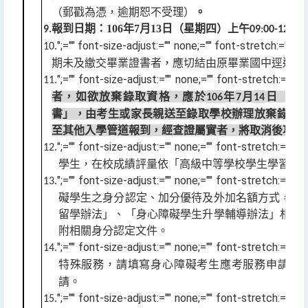
（郵戳為憑，逾期恕不受理）
。
報到日期：
106
年
7
月
13
日（星期四）
上午
9.
09
:
00-12
:
00
";="" font-size-adjust:="" none;="" font-stretch:="
10.
期未及繳交畢業證書者，應切結由原畢業國中逕送錄
";="" font-size-adjust:="" none;="" font-stretch:=
11.
者，如欲放棄錄取資格，應於
年
月
日（星
106
7
14
書」，由考生或家長親送至錄取學校辦理放棄錄取
至其他入學管道報到，經查證屬實者，將取消後項考
";="" font-size-adjust:="" none;="" font-stretch:="" n
12.
學生，在校成績評量依「高級中等學校學生學習評
";="" font-size-adjust:="" none;="" font-stretch:="" n
13.
礙學生之身分認定、加分優待及外加名額方式，依
留學辦法」、「身心障礙學生升學輔導辦法」相關
附相關身分認定文件。
";="" font-size-adjust:="" none;="" font-stretch:="" n
14.
特殊服務，請填寫身心障礙考生應考服務申請表
請。
";="" font-size-adjust:="" none;="" font-stretch:="" n
15.