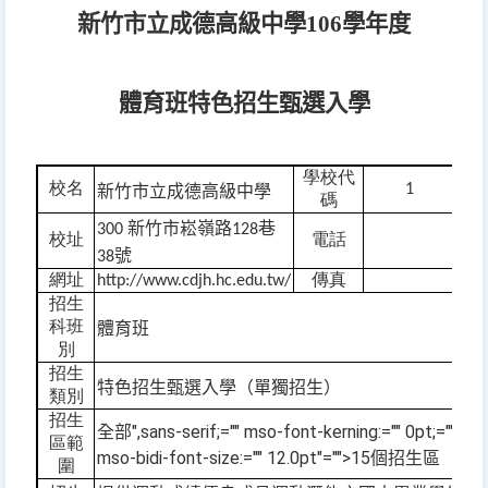
新竹市立成德高級中學
106
學年度
體育班特色招生甄選入學
學校代
校名
1
新竹市立成德高級中學
碼
新竹市崧嶺路
巷
300
128
校址
電話
號
38
網址
傳真
http://www.cdjh.hc.edu.tw/
招生
科班
體育班
別
招生
特色招生甄選入學（單獨招生）
類別
招生
",sans-serif;="" mso-font-kerning:="" 0pt;="" 
全部
區範
mso-bidi-font-size:="" 12.0pt"="">15
個招生區
圍