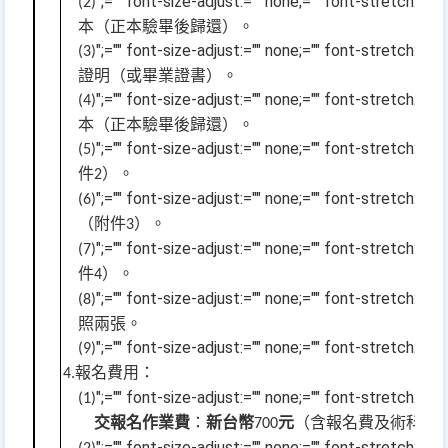
";="" font-size-adjust:="" none;="" font-stret
(2)
本（正本驗畢後歸還）。
";="" font-size-adjust:="" none;="" font-stret
(3)
證明（或畢業證書）。
";="" font-size-adjust:="" none;="" font-stret
(4)
本（正本驗畢後歸還）。
";="" font-size-adjust:="" none;="" font-stret
(5)
件
）。
2
";="" font-size-adjust:="" none;="" font-stret
(6)
（附件
）。
3
";="" font-size-adjust:="" none;="" font-stret
(7)
件
）。
4
";="" font-size-adjust:="" none;="" font-stret
(8)
照兩張。
";="" font-size-adjust:="" none;="" font-stret
(9)
報名費用：
4.
";="" font-size-adjust:="" none;="" font-stret
(1)
交報名作業費
：
新台幣
元
（含報名費及術科測
700
";="" font-size-adjust:="" none;="" font-stret