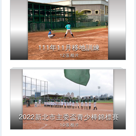
字
後
按
下
Enter
查
詢，
111年11月移地訓練
下
方
12張相片
內
容
將
改
變
2022新北市主委盃青少棒錦標賽
10張相片