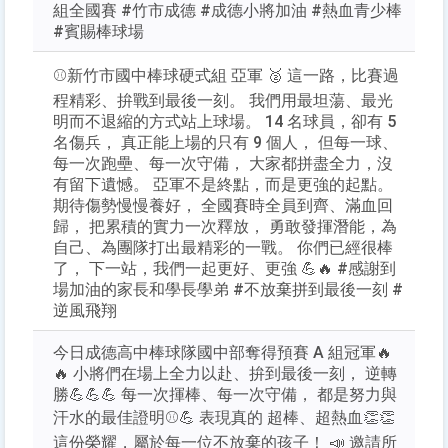
組全國賽 #竹市成德 #成德小將加油 #熱血青少棒
#賓賜棒球場
⚾新竹市國中棒球硬式組 亞軍 🥈 這一路，比賽過
程精彩、拚戰到最後一刻。 我們用最坦蕩、最光
明而不退縮的方式站上球場。 14 名球員，卻有 5
名傷兵， 真正能上場的只有 9 個人， 但每一球、
每一次跑壘、每一次守備， 大家都拼盡全力，沒
有留下遺憾。 亞軍不是終點，而是更強的起點。
期待傷勢慢慢養好， 全國賽時全員到齊、滿血回
歸， 把累積的實力一次釋放， 勇敢發揮潛能，為
自己、為團隊打出最精彩的一戰。 你們已經很棒
了， 下一站，我們一起更好、更強 💪🔥 #感謝到
場加油的家長和學長學弟 #不放棄拼到最後一刻 #
逆風飛翔
今日成德高中棒球隊國中部奪得預賽 A 組冠軍🔥
🔥 小將們在場上全力以赴、拚到最後一刻， 逆轉
勝💪💪💪 每一次揮棒、每一次守備， 都是努力與
汗水的最佳證明⚾️💪 表現真的 超棒、超熱血👏👏
這份榮耀，屬於每一位不放棄的孩子！ 📣 邀請所