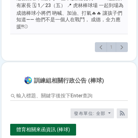
有家長 🗓 1／23（五） 📍 虎林棒球場 一起到場為
成德棒球小將們 吶喊、加油、打氣🔥🔥 讓孩子們
知道—— 他們不是一個人在戰鬥， 成德，全力應
援‼️⚾️
1
訓練組相關行政公告 (棒球)
輸
入
標
題、
發布單位: 全部
關
RSS訂
鍵
體育相關來函資訊 (棒球)
字