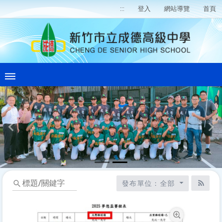
:::
登入
網站導覽
首頁
Previous
Ne
標
發布單位：全部
題/
RSS
關
鍵
字