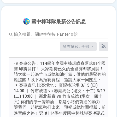
國中棒球隊最新公告訊息
輸
入
標
發布單位: 全部
題、
RSS訂
關
鍵
📣 賽事公告：114學年度國中棒球聯賽硬式組全國
字
賽 即將開打！ 大家期待已久的全國賽即將展開！
後
請大家一起為竹市成德加油打氣，做他們最堅強的
按
應援團！以下為預賽賽程，邀請大家一同關注：
下
📌 賽事資訊 比賽場地： 賓賜棒球場 3/15 (日)
Enter
14:00 ｜ 竹市成德 vs 澎湖馬公 (場次：十二) 3/17
查
(二) 10:00 ｜ 新北新泰 vs 竹市成德 (場次：四十
詢
六) 你們的每一聲加油，都是小將們前進的動力！
讓我們一起把氣勢打出來，預祝成德旗開得勝，前
進晉級之路！🏆 #114學年度國中棒球聯賽 #硬式