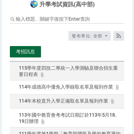
升學考試資訊(高中部)
輸
入
標
題、
發布單位: 全部
關
RSS訂
鍵
考招訊息
字
後
按
115學年度四技二專統一入學測驗及聯合招生重
下
要日程表
Ente
查
114年成德高中優免入學錄取名單及報到作業
詢
114年本校直升入學正備取名單及報到作業
113年國中教育會考考試日期訂於113年5月18、
19日辦理
111學年度第1學期「教育部國民及學前教育署均