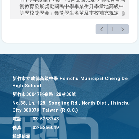
衡教育發展獎勵國民中學畢業生升學當地高級中
等學校獎學金」獲獎學生名單及本校補充規定
1
:::
新竹巿立成德高級中學 Hsinchu Municipal Cheng De
High School
新竹巿30047崧嶺路128巷38號
No.38, Ln. 128, Songling Rd., North Dist., Hsinchu
City 300079, Taiwan (R.O.C.)
電話
03-5258748
傳真
03-5266049
通訊信箱