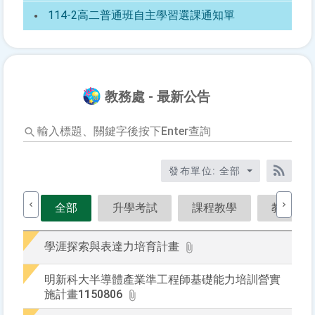
114-2高二普通班自主學習選課通知單
教務處 - 最新公告
輸
入
標
題、
發布單位: 全部
關
RSS訂
鍵
全部
升學考試
課程教學
教學設
字
後
按
學涯探索與表達力培育計畫
下
Ente
明新科大半導體產業準工程師基礎能力培訓營實
查
施計畫1150806
詢