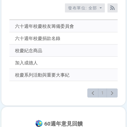
標
發布單位: 全部
題、
RSS訂
關
鍵
六十週年校慶校友籌備委員會
字
後
六十週年校慶捐款名錄
按
下
校慶紀念商品
Enter
查
加入成德人
詢
校慶系列活動與重要大事紀
1
60週年意見回饋