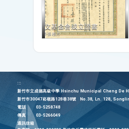
下
Enter
查
詢，
文基金會成立證書
下
1張相片
方
內
容
將
改
變
:::
新竹巿立成德高級中學 Hsinchu Municipal Cheng De Hi
新竹巿30047崧嶺路128巷38號
No.38, Ln. 128, Songli
電話
03-5258748
傳真
03-5266049
通訊信箱