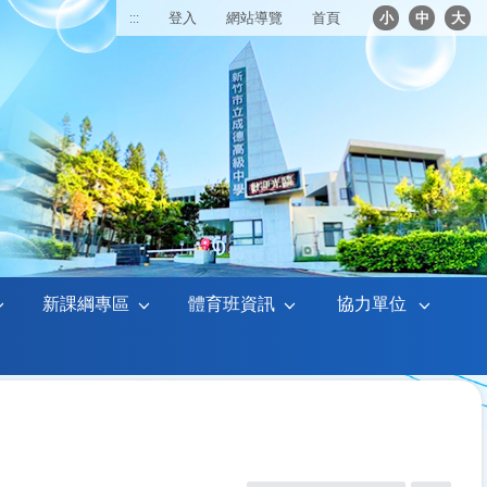
:::
登入
網站導覽
首頁
小
中
大
新課綱專區
體育班資訊
協力單位