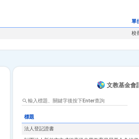
單
校
文教基金會
輸
入
標
標題
題、
關
法人登記證書
鍵
字