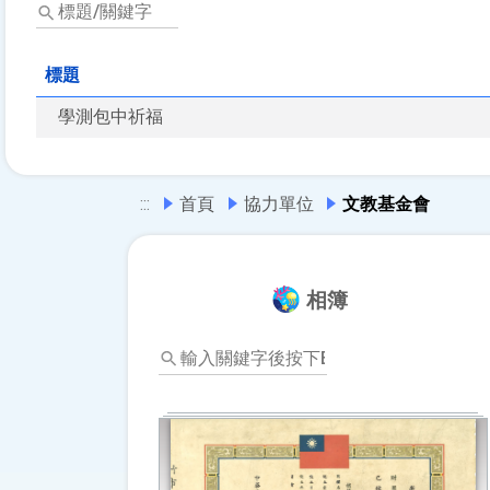
標
題/
關
鍵
標題
字
學測包中祈福
:::
首頁
協力單位
文教基金會
相簿
輸
入
關
鍵
字
後
按