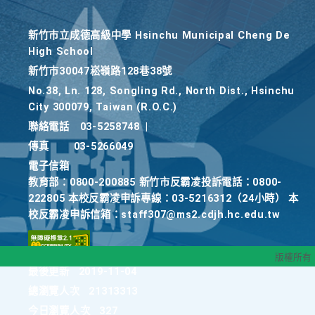
新竹巿立成德高級中學 Hsinchu Municipal Cheng De
High School
新竹巿30047崧嶺路128巷38號
No.38, Ln. 128, Songling Rd., North Dist., Hsinchu
City 300079, Taiwan (R.O.C.)
聯絡電話
03-5258748
|
傳真
03-5266049
電子信箱
教育部：0800-200885 新竹市反霸凌投訴電話：0800-
222805 本校反霸凌申訴專線：03-5216312（24小時） 本
校反霸凌申訴信箱：staff307@ms2.cdjh.hc.edu.tw
版權所有
最後更新
2019-11-04
總瀏覽人次
21313313
今日瀏覽人次
327