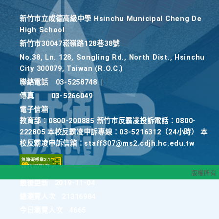
新竹巿立成德高級中學 Hsinchu Municipal Cheng De
High School
新竹巿30047崧嶺路128巷38號
No.38, Ln. 128, Songling Rd., North Dist., Hsinchu
City 300079, Taiwan (R.O.C.)
聯絡電話
03-5258748
|
傳真
03-5266049
電子信箱
教育部：0800-200885 新竹市反霸凌投訴電話：0800-
222805 本校反霸凌申訴專線：03-5216312（24小時） 本
校反霸凌申訴信箱：staff307@ms2.cdjh.hc.edu.tw
版權所有
最後更新
2019-11-04
總瀏覽人次
21316984
今日瀏覽人次
4665