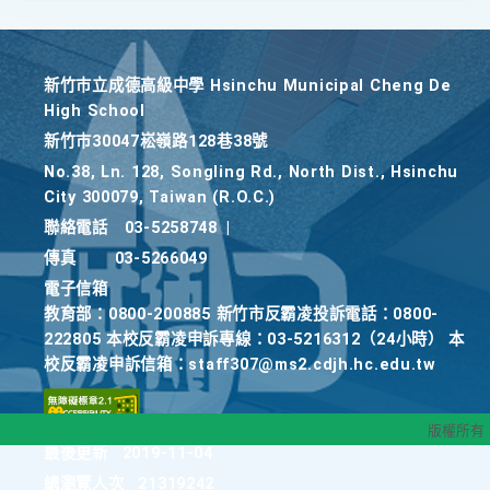
新竹巿立成德高級中學 Hsinchu Municipal Cheng De
High School
新竹巿30047崧嶺路128巷38號
No.38, Ln. 128, Songling Rd., North Dist., Hsinchu
City 300079, Taiwan (R.O.C.)
聯絡電話
03-5258748
|
傳真
03-5266049
電子信箱
教育部：0800-200885 新竹市反霸凌投訴電話：0800-
222805 本校反霸凌申訴專線：03-5216312（24小時） 本
校反霸凌申訴信箱：staff307@ms2.cdjh.hc.edu.tw
版權所有
最後更新
2019-11-04
總瀏覽人次
21319242