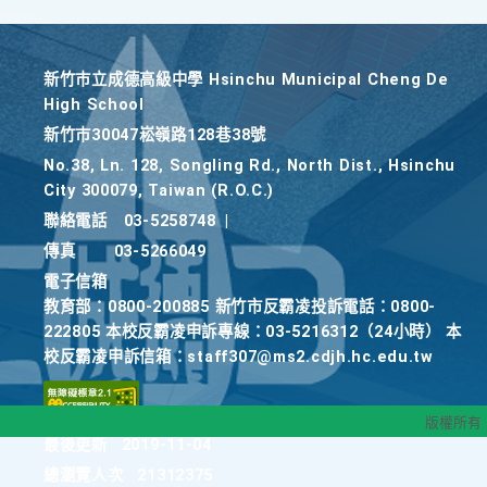
新竹巿立成德高級中學 Hsinchu Municipal Cheng De
High School
新竹巿30047崧嶺路128巷38號
No.38, Ln. 128, Songling Rd., North Dist., Hsinchu
City 300079, Taiwan (R.O.C.)
聯絡電話
03-5258748
|
傳真
03-5266049
電子信箱
教育部：0800-200885 新竹市反霸凌投訴電話：0800-
222805 本校反霸凌申訴專線：03-5216312（24小時） 本
校反霸凌申訴信箱：staff307@ms2.cdjh.hc.edu.tw
版權所有
最後更新
2019-11-04
總瀏覽人次
21312375