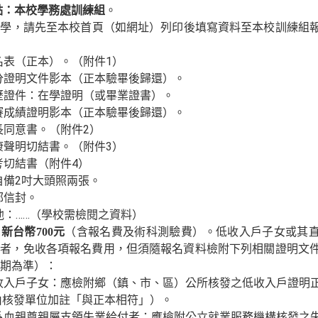
處訓練
點：本校學務
組
。
同學，請先至本校首頁（如網址）列印後填寫資料至本校訓練組
名表（正本）。（附件
1
）
分證明文件影本（正本驗畢後歸還）。
歷證件：在學證明（或畢業證書）。
賽成績證明影本（正本驗畢後歸還）。
長同意書。（附件
2
）
康聲明切結書。（附件
3
）
考切結書（附件
4
）
自備
2
吋大頭照兩張。
郵信封。
他：
……
（學校需檢閱之資料）
元
：
新台幣
700
（含報名費及術科測驗費）。
低收入戶子女或其
付者，免收各項報名費用，但須隨報名資料檢附下列相關證明文
期為準）：
收入戶子女：應檢附鄉（鎮、市、區）公所核發之低收入戶證明
由核發單位加註「與正本相符」）。
系血親尊親屬支領失業給付者：應檢附公立就業服務機構核發之