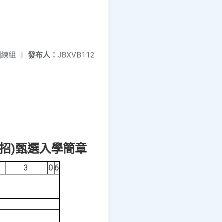
訓練組
|
發布人：
JBXVB112
)
招
甄選入學簡章
3
0
6