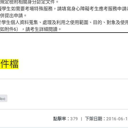
規定檢附相關身分認定文件。
礙學生如需要考場特殊服務，請填寫身心障礙考生應考服務申請
併提出申請。
於學生個人資料蒐集、處理及利用之使用範圍、目的、對象及使
如附件
6
），請考生詳細閱讀。
附件檔
doc
點擊率：
379
|
下架日期：
2016-06-1