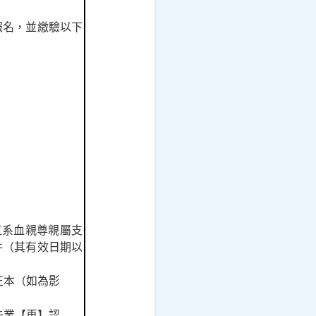
報名，並繳驗以下
直系血親尊親屬支
件（其有效日期以
正本（如為影
失業【再】認