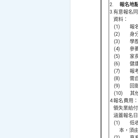
2.
報名地
3.
有意報名
資料：
(1)
報
(2)
身
(3)
學
(4)
參
(5)
家
(6)
健
(7)
報
(8)
需
(9)
回
(10)
其
4.
報名費用
領失業給
涵蓋報名日
(1)
低
本，須
(2)
直