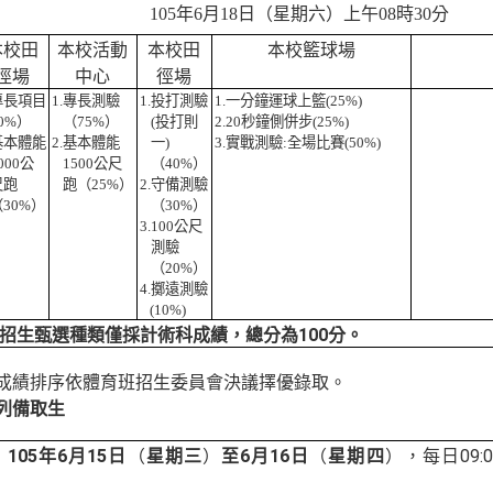
105
年
6
月
18
日（星期六）上午
08
時
30
分
本校田
本校活動
本校田
本校籃球場
徑場
中心
徑場
專長項目
1.
專長測驗
1.
投打測驗
1.
一分鐘運球上籃
(25%)
0%
）
（
75%
）
(
投打則
2.20
秒鐘側併步
(25%)
基本體能
2.
基本體能
一
)
3.
實戰測驗
:
全場比賽
(50%)
000
公
1500
公尺
（
40%
）
尺跑
跑（
25%
）
2.
守備測驗
（
30%
）
（
30%
）
3.100
公尺
測驗
（
20%
）
4.
擲遠測驗
(10%)
100
招生甄選種類僅採計術科成績，總分為
分。
成績排序依體育班招生委員會決議擇優錄取。
列備取生
：
105
6
月
15
6
16
日
09:
年
日
（
星期三
）
至
月
（
星期四
）
，
每日