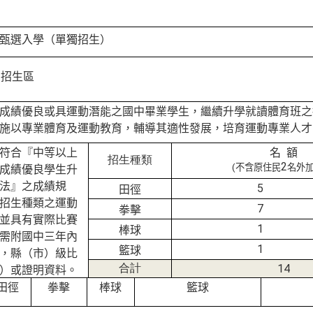
甄選入學（單獨招生）
個招生區
成績優良或具運動潛能之國中畢業學生，繼續升學就讀體育班之
施以專業體育及運動教育，輔導其適性發展，培育運動專業人才
符合『中等以上
名
額
招生種類
2
(
不含原住民
名外
成績優良學生升
法』之成績規
5
田徑
招生種類之運動
7
拳擊
並具有實際比賽
1
棒球
需附國中三年內
1
籃球
，縣（市）級比
合計
14
）或證明資料。
田徑
拳擊
棒球
籃球