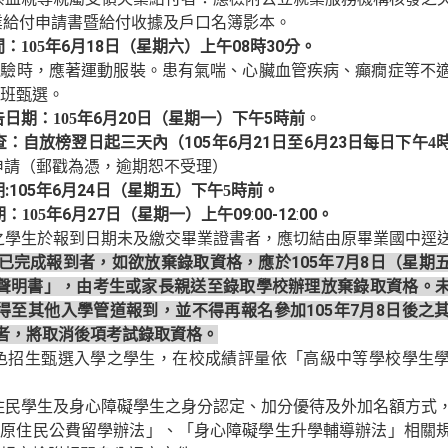
業給付申請書暨給付收據及戶口名簿影本。
年
6
月
18
日（星期六）上午
08
時
30
分
。
間：
105
測驗時，應著運動服裝。患有氣喘、心臟血管疾病、癲癇症等不
班甄選。
年
6
月
20
日（星期一）下午
5
時前
。
告日期：
105
三天內（
105
年
6
月
21
日至
6
月
23
日
查：自放榜翌日起
每日下午
4
申請（郵戳為憑，逾期恕不受理
）
:105
年
6
24
日
期
月
（星期五）下午
5
時前
。
年
6
月
27
日（星期一）
上午
09
:
00-12
:
00
期：
105
。
之學生於報到日期未及繳交畢業證書者，應切結由原畢業國中逕
已完成報到者，如欲放棄錄取資格，應於
105
年
7
月
8
日（星期
聲明書」，由考生或家長親送至錄取學校辦理放棄錄取資格。
得至其他入學管道報到，並不得再報名參加
105
年
7
月
8
日後之
者，將取消後項考試錄取資格。
色招生甄選入學之學生，在校成績評量依「高級中等學校學生
住民學生及身心障礙學生之身分認定、加分優待及外加名額方式
及原住民公費留學辦法」、「身心障礙學生升學輔導辦法」相關