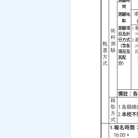
測驗
時
間
測驗
地
點
測驗項
1.
術
目及計
7
科
分方式
2.
測
甄
（含各
2
驗
選
項目及
方
其配
式
分）
備註：各
錄
取
1.
各類總
方
2.
本校不
式
1.
報名時間
16:00
。