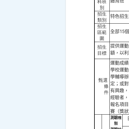
體育班
科班
別
招生
特色招生
類別
招生
15
全部
區範
圍
提供運動
招生
額，以利
目標
運動成績
學校運動
學輔導辦
甄選
定；或對
條
有興趣，
件
經驗者，
報名項目
賽（獎狀
測驗
種
類