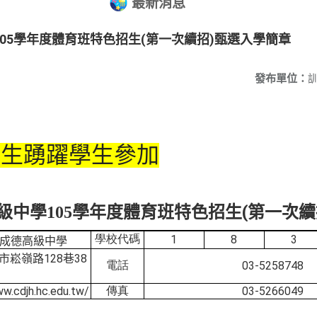
最新消息
05學年度體育班特色招生(第一次續招)甄選入學簡章
發布單位：
業生踴躍學生參加
(
級中學
105
學年度
體育班特色招生
第一次續
學校代碼
1
8
3
成德高級中學
128
38
市崧嶺路
巷
電話
03-5258748
ww.cdjh.hc.edu.tw/
傳真
03-5266049