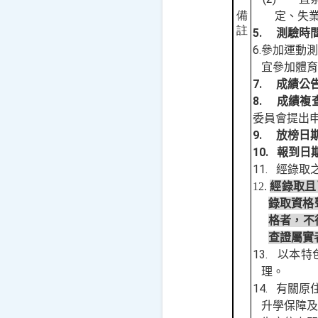
備
定、失
註
5.
測驗時
6.
參加運動
宜參加體育
7.
成績公
8.
成績複
委員會提出
9.
放榜日
10.
報到日
11.
經錄取
經錄取且
12.
錄取資格
格者，不
查證屬實
13.
以本特
理。
14.
有關原
升學保障