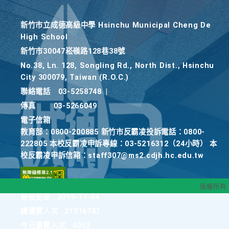
新竹巿立成德高級中學 Hsinchu Municipal Cheng De
High School
新竹巿30047崧嶺路128巷38號
No.38, Ln. 128, Songling Rd., North Dist., Hsinchu
City 300079, Taiwan (R.O.C.)
聯絡電話
03-5258748
|
傳真
03-5266049
電子信箱
教育部：0800-200885 新竹市反霸凌投訴電話：0800-
222805 本校反霸凌申訴專線：03-5216312（24小時） 本
校反霸凌申訴信箱：staff307@ms2.cdjh.hc.edu.tw
版權所有
最後更新
2019-11-04
總瀏覽人次
21316787
今日瀏覽人次
4053