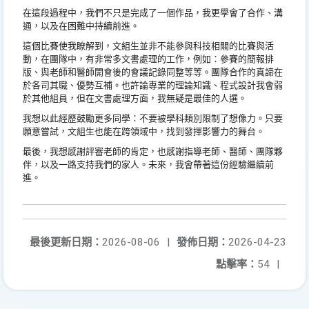
在這段過程中，我們不只是完成了一個作品，我更學會了合作、
溝
通，以及在困難中持續前進。
這個比賽使我瞭解到，文組生並非不能參與科技相關的比賽與活
動，
在團隊中，有非常多文書處理的工作，例如：參賽的簡報排
版、
與老師和醫師開會後的會議記錄同整等等。
團隊合作的真諦在
於各司其職、優勢互補。也許論專業的理論知識、
程式設計我會弱
於其他組員，但在文書處理方面，
我無疑是最佳的人選。
我想以此經歷鼓勵更多同學：不要被學科類別限制了想像力。
只要
願意嘗試，文組生也能在跨領域中，找到發揮影響力的舞台。
最後，我想感謝評審老師的肯定，也感謝指導老師、醫師、
團隊夥
伴，以及一路支持我們的家人。未來，
我會帶著這份經驗繼續前
進。
最後更新日期：
2026-08-06
|
發佈日期：
2026-04-23
點擊率：
54
|