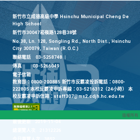
新竹巿立成德高級中學 Hsinchu Municipal Cheng De
High School
新竹巿30047崧嶺路128巷38號
No.38, Ln. 128, Songling Rd., North Dist., Hsinchu
City 300079, Taiwan (R.O.C.)
聯絡電話
03-5258748
|
傳真
03-5266049
電子信箱
教育部：0800-200885 新竹市反霸凌投訴電話：0800-
222805 本校反霸凌申訴專線：03-5216312（24小時） 本
校反霸凌申訴信箱：staff307@ms2.cdjh.hc.edu.tw
版權所有
最後更新
2019-11-04
總瀏覽人次
21312226
今日瀏覽人次
3852