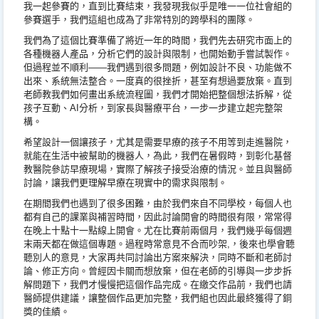
我一起參賽的，直到比賽結束，
我發現我似乎是唯一一位社會組的
參賽選手，
我們這組也成為了非常特別的跨學科的團隊。
我們為了這個比賽準備了將近一年的時間，
我們先去研究市面上的
各種機器人產品，分析它們的設計與限制，
也開始動手嘗試製作。
但過程並不順利——我們遇到很多問題，
例如設計不良、功能做不
出來、系統無法整合。一度真的很挫折，
甚至有想過要放棄。直到
老師教我們如何畫出系統流程圖，
我們才開始把整個想法拆解，從
孩子互動、AI分析，
到家長與醫療平台，一步一步建立起完整架
構。
希望設計一個讓孩子，尤其是需要早療的孩子不用等到走進醫院，
就能在生活中被幫助的機器人，為此，我們在暑假時，
到彰化基督
教醫院參訪早療現場，實際了解孩子接受治療的情況。
並且與醫師
討論，讓我們更理解早療在現實中的需求與限制。
在期間我們也遇到了很多困難，由於我們來自不同學校，
每個人也
都有自己的課業與補習時間，因此討論開會的時間很有限，
常常得
在晚上十點十一點線上開會。尤在比賽前兩個月，
我們幾乎每個週
末兩天都在做這個專題。過程時常意見不合而吵架,
，後來也學會聽
聽別人的意見，大家再共同討論出方案來解決，
同時不斷和老師討
論、修正方向。曾經因卡關而想放棄，
但在老師的引導與一步步拆
解問題下，我們才慢慢把這個作品完成。
在繳交作品前，我們也請
醫師提供建議，讓整個作品更加完整，
我們組也因此最終獲得了銅
獎的佳績。