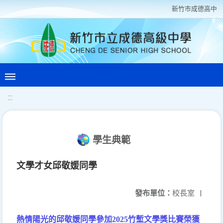
新竹巿成德高中
:::
學生典範
文學才女邱敬媛同學
發布單位：
校長室
|
熱情陽光的邱敬媛同學參加
2025
竹塹文學獎比賽榮獲