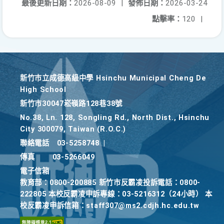
最後更新日期：
2026-08-09
|
發佈日期：
2026-03-24
點擊率：
120
|
新竹巿立成德高級中學 Hsinchu Municipal Cheng De
High School
新竹巿30047崧嶺路128巷38號
No.38, Ln. 128, Songling Rd., North Dist., Hsinchu
City 300079, Taiwan (R.O.C.)
聯絡電話
03-5258748
|
傳真
03-5266049
電子信箱
教育部：0800-200885 新竹市反霸凌投訴電話：0800-
222805 本校反霸凌申訴專線：03-5216312（24小時） 本
校反霸凌申訴信箱：staff307@ms2.cdjh.hc.edu.tw