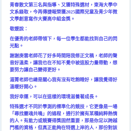
青春散文第三名與指導、又獲特殊選材，東海大學中
文系錄取，今再傳捷報榮獲
2025
國際兒童及青少年微
文學創意寫作大賽高中組金獎。
敬媛說：
在優秀的老師帶領下，每一位學生都能找到自己的閃
光點。
謝謝庚雲老師花了好多時間陪我修正文稿，老師的聲
音好溫柔，讓我也在不知不覺中被這股力量帶動，想
要努力讓自己變得更好。
湄菁老師也總是關心我有沒有吃飽睡好，讓我覺得好
溫暖好開心。
我好幸運，可以在這樣的環境滋養著成長。
特殊選才不同於學測的標準化的競技，它更像是一場
「尋找靈魂共鳴」的過程，通行於擁有某種純粹熱情
的人。有能力或競賽得獎固然重要，那是你足以跨越
門檻的資格，但真正能夠在特選上岸的人，那份對該