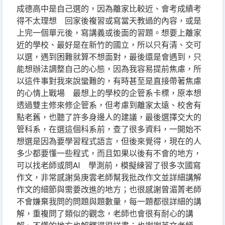
成德高中是自己選的，因為離家比較近、會考成績考
得不太理想 回家後複習或寫當天教過的內容，或是
上完一個單元後，寫講義或後面的習題。想要上離家
近的學校、最好是在新竹的國立，所以只有清、交可
以選，遇到困難就算不想面對，最後還是會遇到，只
能想辦法調整自己的心態，因為我容易提前焦慮，所
以這件事對我來說蠻難的，有時甚至是直接帶著焦慮
的心情上戰場 最想上的學校的企管系卡標，原本想
透過雙主修來修企管系，但考慮到離家太遠、校舍有
點老舊，也聽了許多身邊人的建議，最後選擇交大的
管科系，在選這個科系前，查了很多資料，一開始不
想選是因為要學習程式語言，但後來覺得，現在的人
多少都要懂一些程式，而且如果以後有不會的地方，
可以找老師或問AI 學測前，模擬練習了很多次國寫
作文，非常感謝吳庚雲老師幫我批改作文並詳細講解
作文的細節與需要改進的地方；也很感謝曾湄菁老師
不會嫌棄我問的問題與題數量，每一題都很詳細的講
解，重複問了類似的觀念，老師也會很有耐心的講