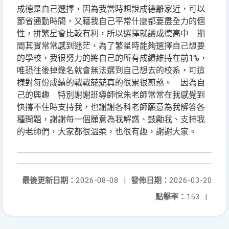
成德是自己選擇，因為我當時想說成德離家近，可以
節省通勤時間，又藉我自己平常什麼都要盡全力的個
性，拼繁星會比較有利，所以選擇就讀成德高中 期
間其實常常感到迷茫，為了繁星時能夠選擇自己想要
的學校，我很努力的將自己的所有成績維持在前1%，
唯恐往後掉幾名就會無法選到自己想去的校系，可這
樣對每份成績的戰戰兢兢真的很累很煎熬。 因為自
己的興趣 特別謝謝班導師悅朱老師常常在我感覺到
快撐不住時支持我，也謝謝各科老師願意為我解答各
種問題，謝謝每一個願意為我解惑、鼓勵我、支持我
的老師們，大家都很溫柔，也很有趣，謝謝大家。
最後更新日期：
2026-08-08
|
發佈日期：
2026-03-20
點擊率：
153
|