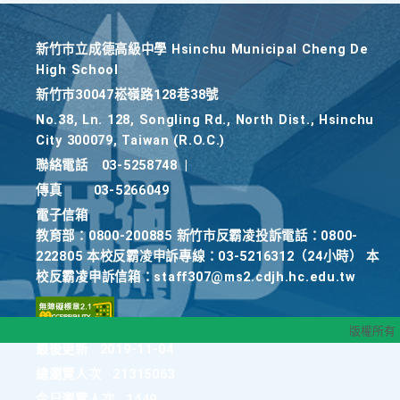
新竹巿立成德高級中學 Hsinchu Municipal Cheng De
High School
新竹巿30047崧嶺路128巷38號
No.38, Ln. 128, Songling Rd., North Dist., Hsinchu
City 300079, Taiwan (R.O.C.)
聯絡電話
03-5258748
|
傳真
03-5266049
電子信箱
教育部：0800-200885 新竹市反霸凌投訴電話：0800-
222805 本校反霸凌申訴專線：03-5216312（24小時） 本
校反霸凌申訴信箱：staff307@ms2.cdjh.hc.edu.tw
版權所有
最後更新
2019-11-04
總瀏覽人次
21315063
今日瀏覽人次
1449