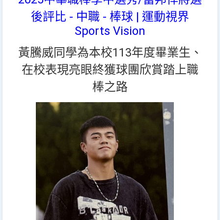
後評比 - 中職 - 棒球 | 運動視界
Sports Vision
黃騰威同學為本校113年度畢業生、
在校表現亮眼終獲球團欣賞踏上職
棒之路