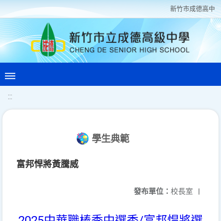
新竹巿成德高中
:::
學生典範
富邦悍將黃騰威
發布單位：
校長室
|
2025中華職棒季中選秀/富邦悍將選