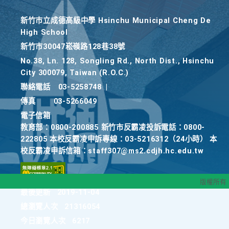
新竹巿立成德高級中學 Hsinchu Municipal Cheng De
High School
新竹巿30047崧嶺路128巷38號
No.38, Ln. 128, Songling Rd., North Dist., Hsinchu
City 300079, Taiwan (R.O.C.)
聯絡電話
03-5258748
|
傳真
03-5266049
電子信箱
教育部：0800-200885 新竹市反霸凌投訴電話：0800-
222805 本校反霸凌申訴專線：03-5216312（24小時） 本
校反霸凌申訴信箱：staff307@ms2.cdjh.hc.edu.tw
版權所有
最後更新
2019-11-04
總瀏覽人次
21316054
今日瀏覽人次
6217