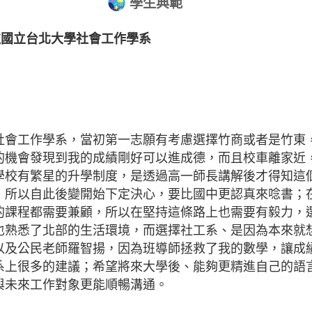
學生典範
取國立台北大學社會工作學系
社會工作學系，當初第一志願有考慮選擇竹商或者是竹東
的機會發現到我的成績剛好可以進成德，而且校車離家近
學校有繁星的升學制度，是透過高一師長講解後才得知這
，所以自此後變開始下定決心，要比國中更認真來唸書；
的課程都需要兼顧，所以在堅持這條路上也需要有毅力，
也熟悉了北部的生活環境，而選擇社工系、是因為本來就
以及公民老師羅智揚，因為班導師拯救了我的數學，讓成
系上很多的建議；希望將來大學後、能夠更精進自己的語
與未來工作對象更能順暢溝通。