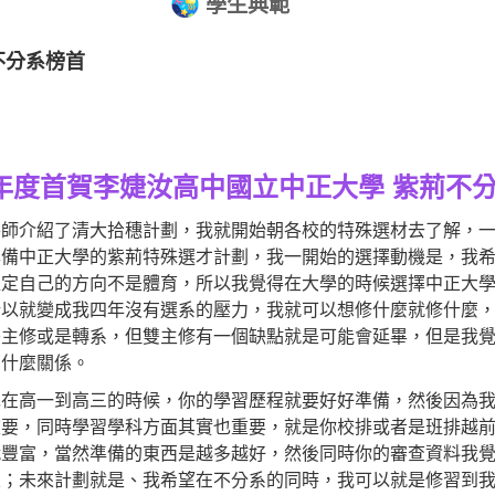
學生典範
不分系榜首
學年度首賀李婕汝高中國立中正大學 紫荊不
導師介紹了清大拾穗計劃，我就開始朝各校的特殊選材去了解，
準備中正大學的紫荊特殊選才計劃，我一開始的選擇動機是，我
確定自己的方向不是體育，所以我覺得在大學的時候選擇中正大
所以就變成我四年沒有選系的壓力，我就可以想修什麼就修什麼
雙主修或是轉系，但雙主修有一個缺點就是可能會延畢，但是我
有什麼關係。
先在高一到高三的時候，你的學習歷程就要好好準備，然後因為
重要，同時學習學科方面其實也重要，就是你校排或者是班排越
就豐富，當然準備的東西是越多越好，然後同時你的審查資料我
來；未來計劃就是、我希望在不分系的同時，我可以就是修習到