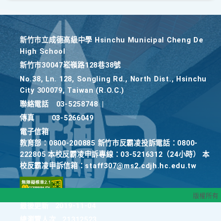
新竹巿立成德高級中學 Hsinchu Municipal Cheng De
High School
新竹巿30047崧嶺路128巷38號
No.38, Ln. 128, Songling Rd., North Dist., Hsinchu
City 300079, Taiwan (R.O.C.)
聯絡電話
03-5258748
|
傳真
03-5266049
電子信箱
教育部：0800-200885 新竹市反霸凌投訴電話：0800-
222805 本校反霸凌申訴專線：03-5216312（24小時） 本
校反霸凌申訴信箱：staff307@ms2.cdjh.hc.edu.tw
版權所有
最後更新
2019-11-04
總瀏覽人次
21312523