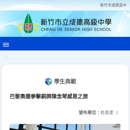
新竹巿成德高中
:::
學生典範
巴黎奧運拳擊銅牌陳念琴感恩之旅
發布單位：
校長室
|