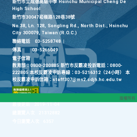
新竹巿立成德高級中學 Hsinchu Municipal Cheng De
High School
新竹巿30047崧嶺路128巷38號
No.38, Ln. 128, Songling Rd., North Dist., Hsinchu
City 300079, Taiwan (R.O.C.)
聯絡電話
03-5258748
|
傳真
03-5266049
電子信箱
教育部：0800-200885 新竹市反霸凌投訴電話：0800-
222805 本校反霸凌申訴專線：03-5216312（24小時） 本
校反霸凌申訴信箱：staff307@ms2.cdjh.hc.edu.tw
版權所有
最後更新
2019-11-04
總瀏覽人次
21312882
今日瀏覽人次
6357