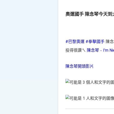
奧運國手 陳念琴今天到
#巴黎奧運
#拳擊國手
陳念
投得很讚ㄟ
陳念琴﹣I'm Nie
陳念琴開頭影片