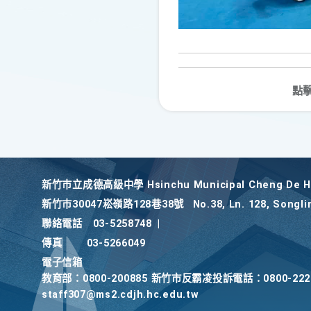
點
新竹巿立成德高級中學 Hsinchu Municipal Cheng De Hi
新竹巿30047崧嶺路128巷38號
No.38, Ln. 128, Songli
聯絡電話
03-5258748
|
傳真
03-5266049
電子信箱
教育部：0800-200885 新竹市反霸凌投訴電話：0800-2
staff307@ms2.cdjh.hc.edu.tw