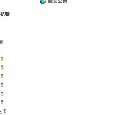
圖文公告
對抗賽
賽
名