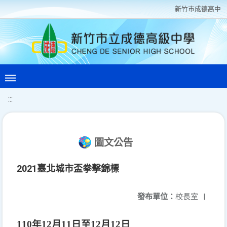
新竹巿成德高中
:::
圖文公告
2021臺北城市盃拳擊錦標
發布單位：
校長室
|
110
年
12
月
11
日至
12
月
12
日