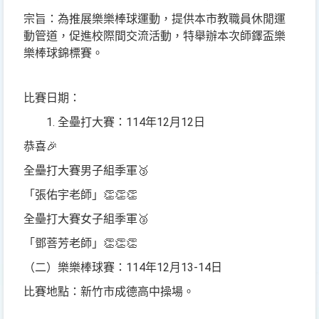
宗旨：為推展樂樂棒球運動，提供本市教職員休閒運
動管道，促進校際間交流活動，特舉辦本次師鐸盃樂
樂棒球錦標賽。
比賽日期：
114
12
12
全壘打大賽：
年
月
日
恭喜
🎉
全壘打大賽男子組季軍
🥉
「張佑宇老師」
👏👏👏
全壘打大賽女子組季軍
🥉
「鄧菩芳老師」
👏👏👏
114
12
13-14
（二）樂樂棒球賽：
年
月
日
比賽地點：新竹市成德高中操場。