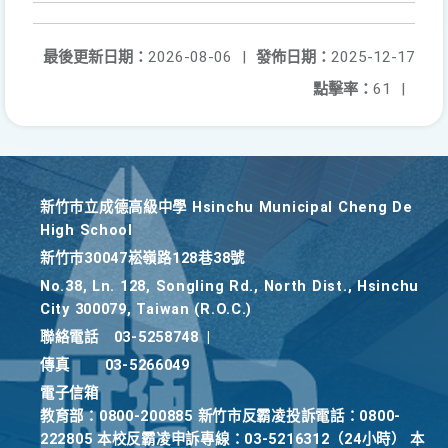
最後更新日期：
2026-08-06
|
發佈日期：
2025-12-17
點擊率：
61
|
新竹巿立成德高級中學 Hsinchu Municipal Cheng De
High School
新竹巿30047崧嶺路128巷38號
No.38, Ln. 128, Songling Rd., North Dist., Hsinchu
City 300079, Taiwan (R.O.C.)
聯絡電話
03-5258748
|
傳真
03-5266049
電子信箱
教育部：0800-200885 新竹市反霸凌投訴電話：0800-
222805 本校反霸凌申訴專線：03-5216312（24小時） 本