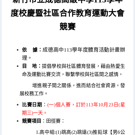
度
校慶暨社區合作教育運動大會
競賽
成德高中
113
學年度體育活動計畫辦
依 據：
理。
目
地：
提倡學校與社區體育發展，藉由熱愛生
命及運動比賽交流，聯繫學校與社區間之感情，
增進親子間之關係，進而結合社會資源，發
展校務工作。
比賽日期
：
(
一
)
個人賽，訂於
113
年
10
月
23
日
(
星
期三
)
一天。
競賽項目
：
田徑賽：
1.
高中組
:(1)
跳高
(2)
跳遠
(3)
推鉛球【男
6
公