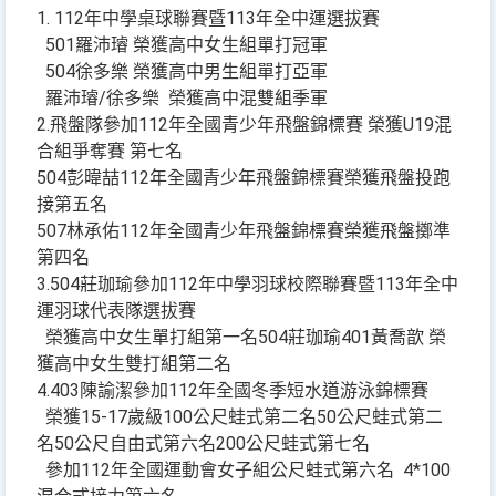
1. 112年中學桌球聯賽暨113年全中運選拔賽
501羅沛璿 榮獲高中女生組單打冠軍
504徐多樂 榮獲高中男生組單打亞軍
羅沛璿/徐多樂 榮獲高中混雙組季軍
2.飛盤隊參加112年全國青少年飛盤錦標賽 榮獲U19混
合組爭奪賽 第七名
504彭暐喆112年全國青少年飛盤錦標賽榮獲飛盤投跑
接第五名
507林承佑112年全國青少年飛盤錦標賽榮獲飛盤擲準
第四名
3.504莊珈瑜參加112年中學羽球校際聯賽暨113年全中
運羽球代表隊選拔賽
榮獲高中女生單打組第一名504莊珈瑜401黃喬歆 榮
獲高中女生雙打組第二名
4.403陳諭潔參加112年全國冬季短水道游泳錦標賽
榮獲15-17歲級100公尺蛙式第二名50公尺蛙式第二
名50公尺自由式第六名200公尺蛙式第七名
參加112年全國運動會女子組公尺蛙式第六名 4*100