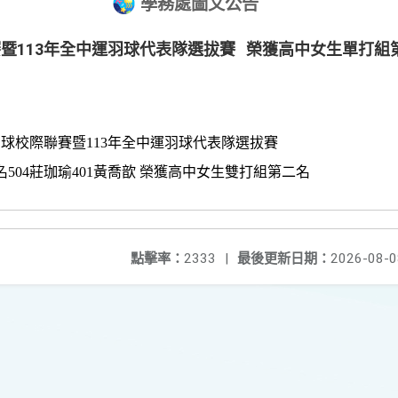
學務處圖文公告
賽暨113年全中運羽球代表隊選拔賽 榮獲高中女生單打組
羽球校際聯賽暨
113
年全中運羽球代表隊選拔賽
名
504
莊珈瑜
401
黃喬歆
榮獲高中女生雙打組第二名
點擊率：
2333
|
最後更新日期：
2026-08-0