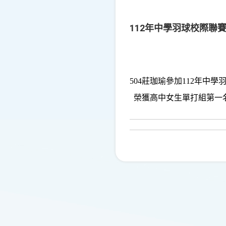
112年中學羽球校際聯
504
莊珈瑜參加
112
年中學
榮獲高中女生單打組第一