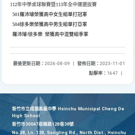
年中學桌球聯賽暨
年全中運選拔賽
112
113
501
羅沛璿
榮獲高中女生組單打冠軍
504
徐多樂
榮獲高中男生組單打亞軍
羅沛璿
/
徐多樂
榮獲高中混雙組季軍
最後更新日期：
2026-08-09
|
發佈日期：
2023-11-01
點擊率：
1647
|
新竹巿立成德高級中學 Hsinchu Municipal Cheng De
High School
新竹巿30047崧嶺路128巷38號
No.38, Ln. 128, Songling Rd., North Dist., Hsinchu