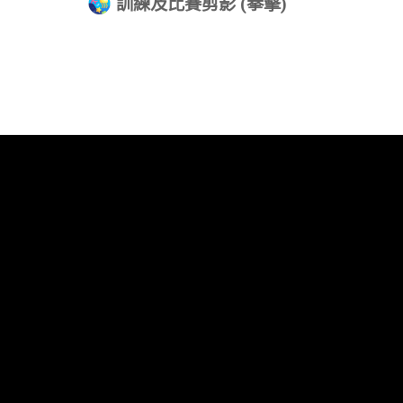
訓練及比賽剪影 (拳擊)