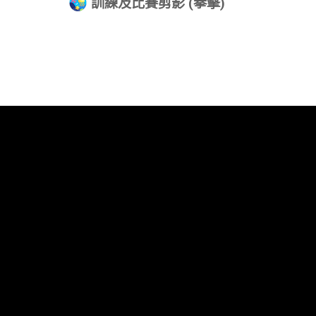
訓練及比賽剪影 (拳擊)