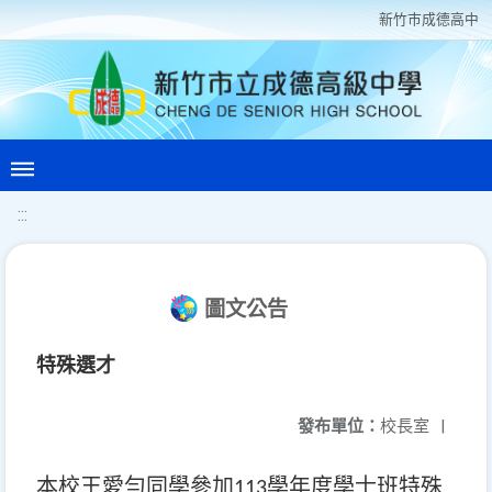
新竹巿成德高中
:::
圖文公告
特殊選才
發布單位：
校長室
|
本校王愛勻同學參加
學年度學士班特殊
113