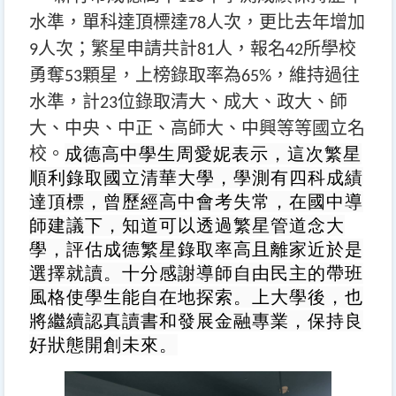
水準，單科達頂標達
人次，更比去年增加
78
人次；繁星申請共計
人，報名
所學校
9
81
42
勇奪
顆星，上榜錄取率為
，維持過往
53
65%
水準，計
位錄取清大、成大、政大、師
23
大、中央、中正、高師大、中興等等國立名
成德高中學生周愛妮表示，這次繁星
校。
順利錄取國立清華大學，學測有四科成績
達頂標，曾歷經高中會考失常，在國中導
師建議下，知道可以透過繁星管道念大
學，評估成德繁星錄取率高且離家近於是
選擇就讀。十分感謝導師自由民主的帶班
風格使學生能自在地探索。上大學後，也
將繼續認真讀書和發展金融專業，保持良
好狀態開創未來。