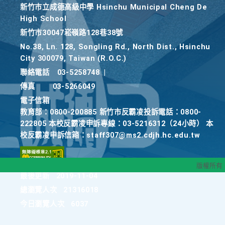
新竹巿立成德高級中學 Hsinchu Municipal Cheng De
High School
新竹巿30047崧嶺路128巷38號
No.38, Ln. 128, Songling Rd., North Dist., Hsinchu
City 300079, Taiwan (R.O.C.)
聯絡電話
03-5258748
|
傳真
03-5266049
電子信箱
教育部：0800-200885 新竹市反霸凌投訴電話：0800-
222805 本校反霸凌申訴專線：03-5216312（24小時） 本
校反霸凌申訴信箱：staff307@ms2.cdjh.hc.edu.tw
版權所有
最後更新
2019-11-04
總瀏覽人次
21316018
今日瀏覽人次
6037