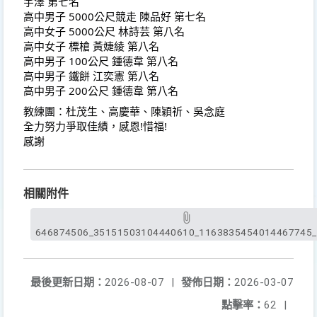
宇澤 第七名
高中男子 5000公尺競走 陳品好 第七名
高中女子 5000公尺 林詩芸 第八名
高中女子 標槍 黃婕綾 第八名
高中男子 100公尺 鍾德韋 第八名
高中男子 鐵餅 江奕憲 第八名
高中男子 200公尺 鍾德韋 第八名
教練團：杜茂生、高慶華、陳穎祈、吳念庭
全力努力爭取佳績，感恩!惜福!
感謝
相關附件
646874506_35151503104440610_1163835454014467745_n
最後更新日期：
2026-08-07
|
發佈日期：
2026-03-07
點擊率：
62
|