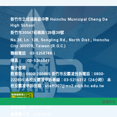
新竹巿立成德高級中學 Hsinchu Municipal Cheng De
High School
新竹巿30047崧嶺路128巷38號
No.38, Ln. 128, Songling Rd., North Dist., Hsinchu
City 300079, Taiwan (R.O.C.)
聯絡電話
03-5258748
|
傳真
03-5266049
電子信箱
教育部：0800-200885 新竹市反霸凌投訴電話：0800-
222805 本校反霸凌申訴專線：03-5216312（24小時） 本
校反霸凌申訴信箱：staff307@ms2.cdjh.hc.edu.tw
版權所有
最後更新
2019-11-04
總瀏覽人次
21314318