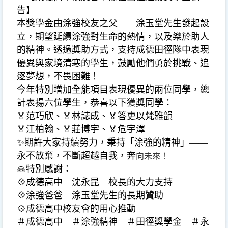
告】
本獎學金由涂強校友之父
——
涂玉堂先生發起設
立，期望延續涂強對生命的熱情，以及樂於助人
的精神。透過獎助方式，支持成德田徑隊中表現
優異與家境清寒的學生，鼓勵他們勇於挑戰、追
逐夢想，不畏困難！
今年特別增加全能項目表現優異的兩位同學，總
計表揚六位學生，恭喜以下獲獎同學：
🏅
范巧欣、
🏅
林誌成、
🏅
答吏以梵雅韻
🏅
江柏翰、
🏅
莊博宇、
🏅
危宇澤
✨
期許大家持續努力，秉持「涂強的精神」
——
永不放棄，不斷超越自我，奔
向未來！
🙏
特別感謝：
💠
成德高中 沈永昆 校長的大力支持
💠
涂強爸爸
—
涂玉堂先生的長期贊助
💠
成德高中校友會的用心推動
＃成德高中 ＃涂強精神 ＃田徑獎學金 ＃永