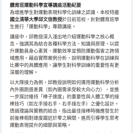
體育班運動科學宣導講座活動紀要
為增進學生對運動表現科學化訓練之認識，本校特邀
於日前蒞校，針對體育班學
國立清華大學邱文信教授
生進行「運動科學」專題講座。
講座中，邱教授深入淺出地介紹運動科學之核心概
念，強調其為結合各種科學方法、知識與原理，以提
升運動員身心素質、運動效率並預防運動傷害之跨領
域應用。藉由實際案例分析，說明運動科學在訓練與
比賽中的具體應用，讓學生對科學訓練的重要性有更
深層的理解。
以大隊接力為例，邱教授說明如何運用運動科學分析
內外圈跑道差異（如內圈需承受較大向心力），並進
一步探討維持「棒子速度」的重要性與人體工學的接
棒技巧（如左手接右手、右手接左手）之優化設計。
透過理論與實務的結合，指出最佳接棒時機應發生於
前後棒相對速度趨近於零之瞬間，進而引導學生思考
運動表現提升的細節與策略。