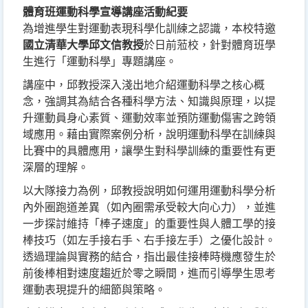
體育班運動科學宣導講座活動紀要
為增進學生對運動表現科學化訓練之認識，本校特邀
於日前蒞校，針對體育班學
國立清華大學邱文信教授
生進行「運動科學」專題講座。
講座中，邱教授深入淺出地介紹運動科學之核心概
念，強調其為結合各種科學方法、知識與原理，以提
升運動員身心素質、運動效率並預防運動傷害之跨領
域應用。藉由實際案例分析，說明運動科學在訓練與
比賽中的具體應用，讓學生對科學訓練的重要性有更
深層的理解。
以大隊接力為例，邱教授說明如何運用運動科學分析
內外圈跑道差異（如內圈需承受較大向心力），並進
一步探討維持「棒子速度」的重要性與人體工學的接
棒技巧（如左手接右手、右手接左手）之優化設計。
透過理論與實務的結合，指出最佳接棒時機應發生於
前後棒相對速度趨近於零之瞬間，進而引導學生思考
運動表現提升的細節與策略。