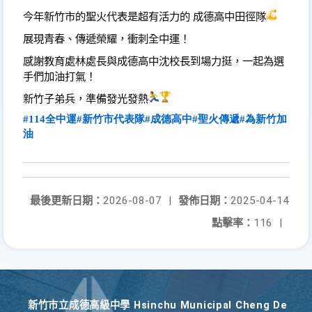
今年新竹市的聖火代表是超有活力的
成德高中田徑隊
展現青春、傳遞榮耀，衝刺全中運！
感謝教育處林處長與成德高中沈校長到場力挺，一起為選
手們加油打氣！
新竹子弟兵，準備發光發熱
#114
全中運
#
新竹市代表隊
#
成德高中
#
聖火傳遞
#
為新竹加
油
最後更新日期：
2026-08-07
|
發佈日期：
2025-04-14
點擊率：
116
|
新竹巿立成德高級中學 Hsinchu Municipal Cheng De