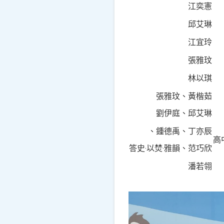
江奕憲
邱艾琳
江宜玲
張雅玟
林以琪
張雅玟、黃楷茹
劉伊庭、邱艾琳
鍾德禹、丁亦辰、
高
答史‧以焚‧雅韻、范巧欣
潘若翎