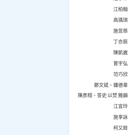
江柏翰
高瑀琪
施昱慈
丁亦辰
陳凱崴
曾宇弘
范巧欣
鄭文斌、鍾德韋
陳彥翔、答史‧以焚‧雅韻
江宜玲
施享詠
柯又銓