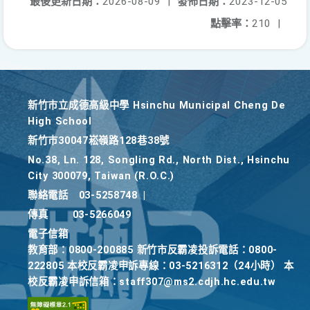
最後更新日期：
2026-08-09
|
發佈日期：
2023-12-05
點擊率：
210
|
新竹巿立成德高級中學 Hsinchu Municipal Cheng De
High School
新竹巿30047崧嶺路128巷38號
No.38, Ln. 128, Songling Rd., North Dist., Hsinchu
City 300079, Taiwan (R.O.C.)
聯絡電話
03-5258748
|
傳真
03-5266049
電子信箱
教育部：0800-200885 新竹市反霸凌投訴電話：0800-
222805 本校反霸凌申訴專線：03-5216312（24小時） 本
校反霸凌申訴信箱：staff307@ms2.cdjh.hc.edu.tw