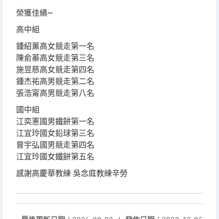
榮獲佳績~
高中組
鍾紹薰高女競走第一名
陳俞蓁高女競走第三名
施昱慈高女競走第四名
鍾杰祐高男競走第二名
張浩甯高男競走第八名
國中組
江奕憲國男鐵餅第一名
江宜玲國女鉛球第三名
曾宇弘國男競走第四名
江宜玲國女鐵餅第五名
感謝高慶華教練 吳念庭教練辛勞