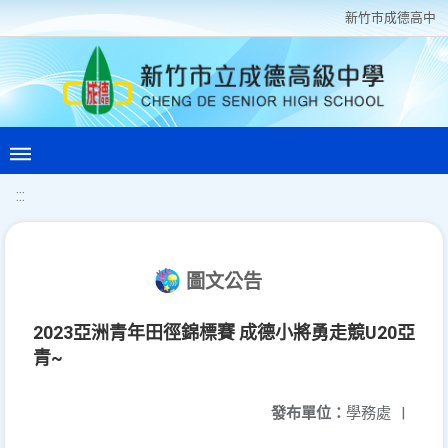
新竹巿成德高中
:::
圖文公告
2023亞洲青年田徑錦標賽 成德小將勇走競U20亞
青~
發布單位：
學務處
|