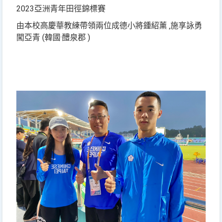
2023亞洲青年田徑錦標賽
由本校高慶華教練帶領兩位成德小將鍾紹薰 ‚施享詠勇
闖亞青 (韓國·醴泉郡 )