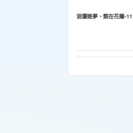
洄瀾逐夢、競在花蓮-1