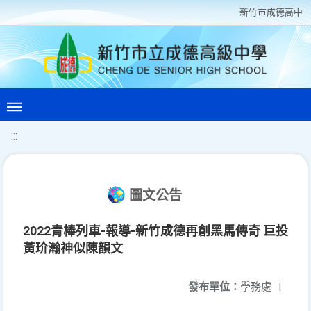
新竹巿成德高中
:::
圖文公告
2022青棒列車-報導-新竹成德再創黑馬傳奇 巨投
黃玠瀚神似陳韻文
發布單位：
學務處
|