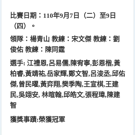
比賽日期：
110
年9月7日（二）至9日
（四）。
領隊：楊青山 教練：宋文傑 教練：劉
俊佑 教練：陳同霆
選手:
江禮恩,呂易儒,陳宥寧,彭恩楷,黃
柏睿,黃靖祐,岳家輝,鄭文智,呂浚丞,邱佑
傑,曾民曜,黃弈翔,樊季陶,王宣棋,王建
民,吳翊安,
林暄翰
,
邱皓文,張程瑋,陳建
智
獲獎事蹟:榮獲冠軍