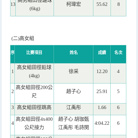
高男組田徑鏈球
13
柯瑋宏
55.62
8
(6kg)
(
二)高女組
序
比賽項目
姓名
成績
名次
高女組田徑鉛球
1
徐采
12.20
4
(4kg)
高女組田徑200公
2
趙子心
25.91
5
尺
3
高女組田徑跳高
江禹彤
1.66
6
高女組田徑4x400
趙子心 胡珈甄
4
4:04.22
6
公尺接力
江禹彤 毛詩閔