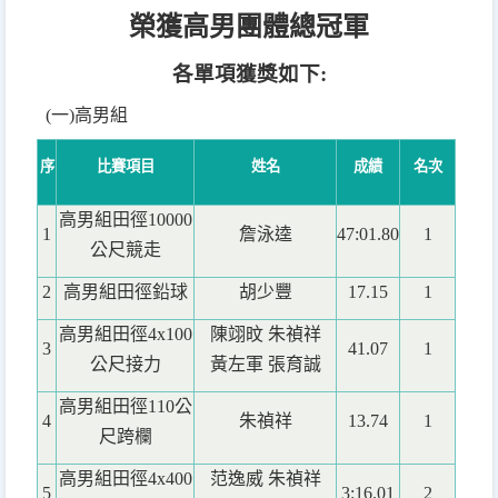
榮獲高男團體總冠軍
各單項獲獎如下:
(
一)高男組
序
比賽項目
姓名
成績
名次
高男組田徑10000
1
詹泳逵
47:01.80
1
公尺競走
2
高男組田徑鉛球
胡少豐
17.15
1
高男組田徑4x100
陳翊旼 朱禎祥
3
41.07
1
公尺接力
黃左軍 張育誠
高男組田徑110公
4
朱禎祥
13.74
1
尺跨欄
高男組田徑4x400
范逸威 朱禎祥
5
3:16.01
2