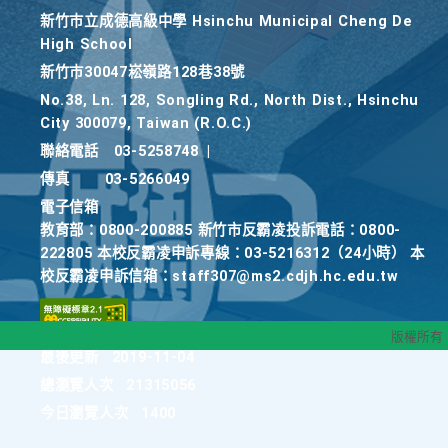
新竹巿立成德高級中學 Hsinchu Municipal Cheng De
High School
新竹巿30047崧嶺路128巷38號
No.38, Ln. 128, Songling Rd., North Dist., Hsinchu
City 300079, Taiwan (R.O.C.)
聯絡電話
03-5258748
|
傳真
03-5266049
電子信箱
教育部：0800-200885 新竹市反霸凌投訴電話：0800-
222805 本校反霸凌申訴專線：03-5216312（24小時） 本
校反霸凌申訴信箱：staff307@ms2.cdjh.hc.edu.tw
版權所有
最後更新
2019-11-04
總瀏覽人次
21315056
今日瀏覽人次
1400