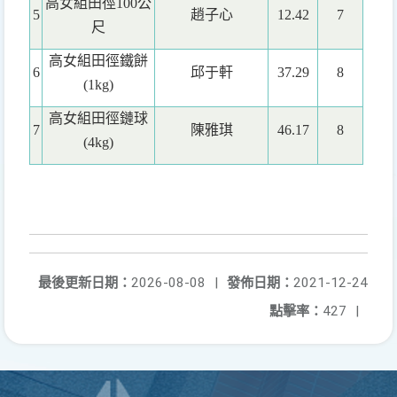
高女組田徑100公
5
趙子心
12.42
7
尺
高女組田徑鐵餅
6
邱于軒
37.29
8
(1kg)
高女組田徑鏈球
7
陳雅琪
46.17
8
(4kg)
最後更新日期：
2026-08-08
|
發佈日期：
2021-12-24
點擊率：
427
|