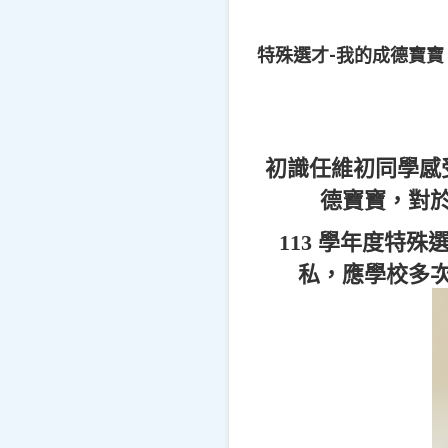
特殊選才-我的成德寶寶
初識任維初同學感
德寶寶，對
113 學年度特殊
私，應學校多