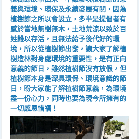
義與環境、環保及永續發展有關，因為
植樹節之所以會設立，多半是提倡者有
感於當地無樹無木，土地荒涼以致於百
姓難以存活，且無法給予後代好的環
境，所以從植樹節出發，讓大家了解植
樹造林對身處環境的重要性，是有正向
意義的節日，雖然植樹節沒有放假，但
植樹節本身是深具環保、環境意識的節
日，盼大家能了解植樹節意義，為環境
盡一份心力，同時也要為現今所擁有的
一切感恩惜福！